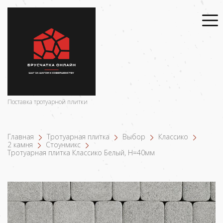
Поставка тротуарной плитки
Главная
Тротуарная плитка
Выбор
Классико
2 камня
Стоунмикс
Тротуарная плитка Классико Белый, Н=40мм