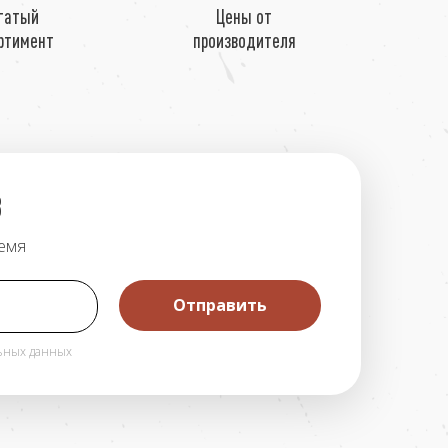
гатый
Цены от
ртимент
производителя
В
ремя
Отправить
льных данных