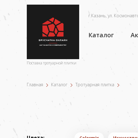
г.Казань, ул. Космонавто
Каталог
А
Поставка тротуарной плитки
Главная
Каталог
Тротуарная плитка
Цвета:
Colormix
Искусстве