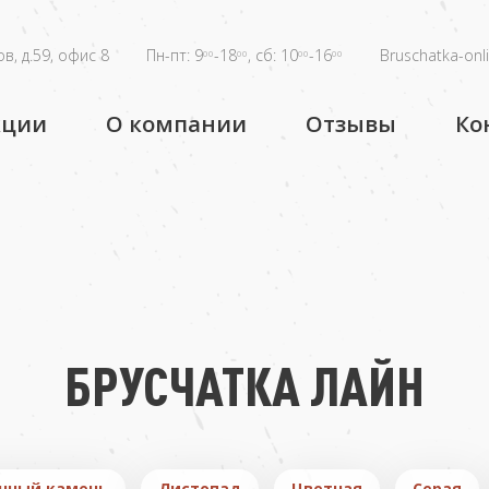
в, д.59, офис 8
Пн-пт: 9
-18
, сб: 10
-16
Bruschatka-onl
00
00
00
00
кции
О компании
Отзывы
Ко
БРУСЧАТКА ЛАЙН
нный камень
Листопад
Цветная
Серая