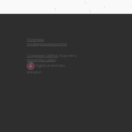
Политика
конфиденциальности
Создание сайтов
под ключ,
раскрутка сайта
-
Digital-агентство
аАкцент