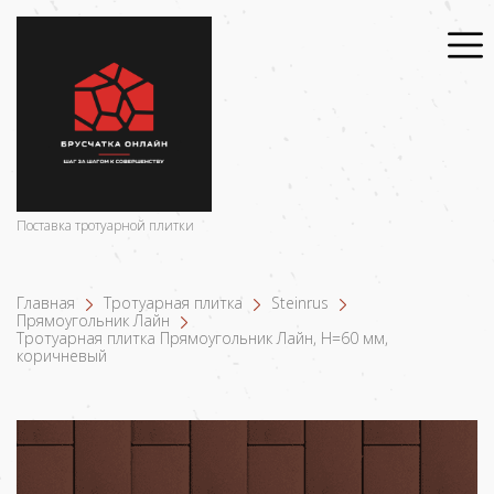
Поставка тротуарной плитки
Главная
Тротуарная плитка
Steinrus
Прямоугольник Лайн
Тротуарная плитка Прямоугольник Лайн, H=60 мм,
коричневый